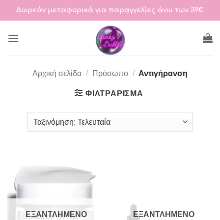
Μετάβαση
Δωρεάν μεταφορικά για παραγγελίες άνω των 39€
στο
περιεχόμενο
Αρχική σελίδα
/
Πρόσωπο
/
Αντιγήρανση
ΦΙΛΤΡΆΡΙΣΜΑ
ΕΞΑΝΤΛΗΜΈΝΟ
ΕΞΑΝΤΛΗΜΈΝΟ