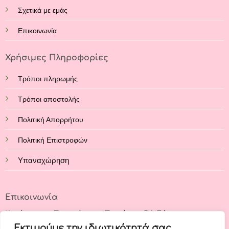
Σχετικά με εμάς
Επικοινωνία
Χρήσιμες Πληροφορίες
Τρόποι πληρωμής
Τρόποι αποστολής
Πολιτική Απορρήτου
Πολιτική Επιστροφών
Υπαναχώρηση
Επικοινωνία
Κατάστημα: Στρατάρχου Παπάγου 54, Εύοσμος,
Θεσσαλονίκη, 56224
Εκτιμούμε την ιδιωτικότητά σας