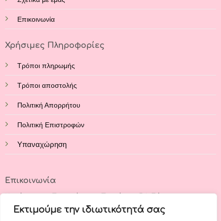
Επικοινωνία
Χρήσιμες Πληροφορίες
Τρόποι πληρωμής
Τρόποι αποστολής
Πολιτική Απορρήτου
Πολιτική Επιστροφών
Υπαναχώρηση
Επικοινωνία
Κατάστημα: Στρατάρχου Παπάγου 54, Εύοσμος,
Θεσσαλονίκη, 56224
Εκτιμούμε την ιδιωτικότητά σας