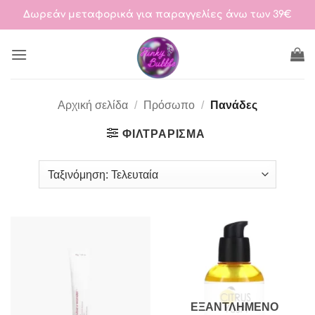
Μετάβαση
Δωρεάν μεταφορικά για παραγγελίες άνω των 39€
στο
περιεχόμενο
Αρχική σελίδα
/
Πρόσωπο
/
Πανάδες
ΦΙΛΤΡΆΡΙΣΜΑ
ΕΞΑΝΤΛΗΜΈΝΟ