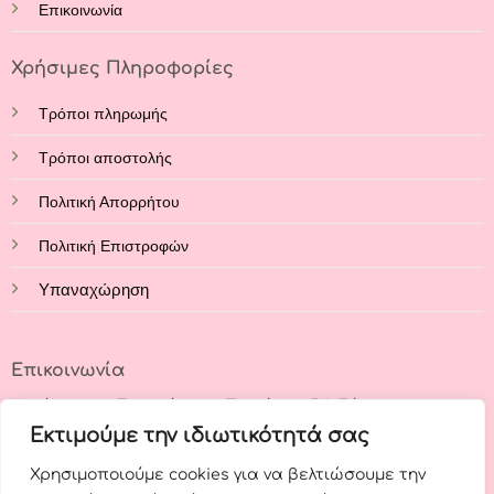
Επικοινωνία
Χρήσιμες Πληροφορίες
Τρόποι πληρωμής
Τρόποι αποστολής
Πολιτική Απορρήτου
Πολιτική Επιστροφών
Υπαναχώρηση
Επικοινωνία
Κατάστημα: Στρατάρχου Παπάγου 54, Εύοσμος,
Θεσσαλονίκη, 56224
Εκτιμούμε την ιδιωτικότητά σας
Χρησιμοποιούμε cookies για να βελτιώσουμε την
Τηλέφωνο: +30 23140 62644