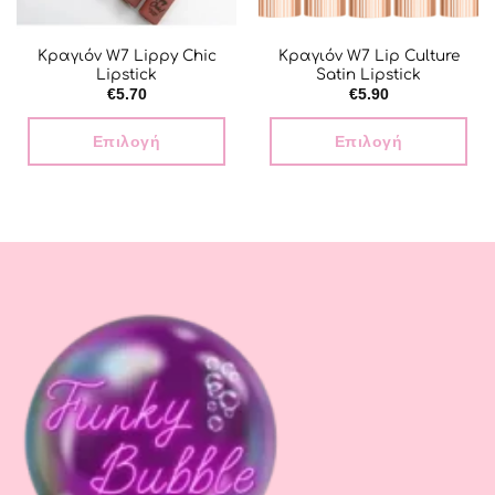
σελίδα
του
Κραγιόν W7 Lippy Chic
Κραγιόν W7 Lip Culture
προϊόντος
Lipstick
Satin Lipstick
€
5.70
€
5.90
Επιλογή
Επιλογή
Αυτό
Αυτό
το
το
προϊόν
προϊόν
έχει
έχει
πολλαπλές
πολλαπλές
παραλλαγές.
παραλλαγές.
Οι
Οι
επιλογές
επιλογές
μπορούν
μπορούν
να
να
επιλεγούν
επιλεγούν
στη
στη
σελίδα
σελίδα
του
του