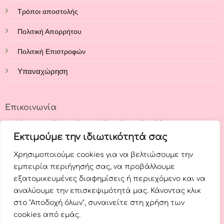
Τρόποι αποστολής
Πολιτική Απορρήτου
Πολιτική Επιστροφών
Υπαναχώρηση
Επικοινωνία
Κατάστημα: Στρατάρχου Παπάγου 54, Εύοσμος,
Θεσσαλονίκη, 56224
Εκτιμούμε την ιδιωτικότητά σας
Χρησιμοποιούμε cookies για να βελτιώσουμε την
Τηλέφωνο: +30 23140 62644
εμπειρία περιήγησής σας, να προβάλλουμε
Email:
info@funkybubble.gr
εξατομικευμένες διαφημίσεις ή περιεχόμενο και να
αναλύουμε την επισκεψιμότητά μας. Κάνοντας κλικ
Γ.Ε.ΜΗ.: 165301206000
στο "Αποδοχή όλων", συναινείτε στη χρήση των
cookies από εμάς.