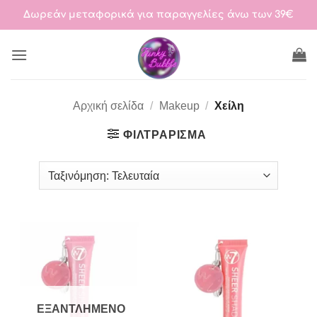
Μετάβαση
Δωρεάν μεταφορικά για παραγγελίες άνω των 39€
στο
περιεχόμενο
Αρχική σελίδα
/
Makeup
/
Χείλη
ΦΙΛΤΡΆΡΙΣΜΑ
ΕΞΑΝΤΛΗΜΈΝΟ