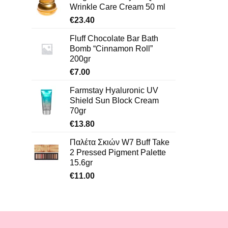
Wrinkle Care Cream 50 ml
€
23.40
Fluff Chocolate Bar Bath
Bomb “Cinnamon Roll”
200gr
€
7.00
Farmstay Hyaluronic UV
Shield Sun Block Cream
70gr
€
13.80
Παλέτα Σκιών W7 Buff Take
2 Pressed Pigment Palette
15.6gr
€
11.00