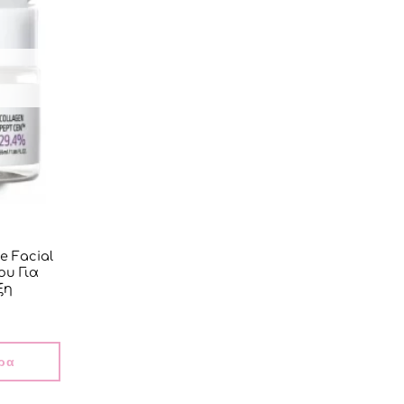
e Facial
υ Για
ξη
ρα