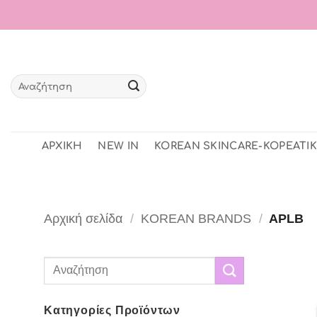
Μετάβαση
στο
περιεχόμενο
Αναζήτηση
για:
ΑΡΧΙΚΗ
NEW IN
KOREAN SKINCARE-ΚΟΡΕΑΤΙΚ
Αρχική σελίδα
/
KOREAN BRANDS
/
APLB
Αναζήτηση
για:
Κατηγορίες Προϊόντων