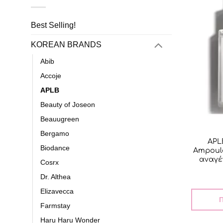
Best Selling!
KOREAN BRANDS
Abib
Accoje
APLB
Beauty of Joseon
Beauugreen
Bergamo
APL
Biodance
Ampoul
αναγέ
Cosrx
Dr. Althea
Elizavecca
Π
Farmstay
Haru Haru Wonder