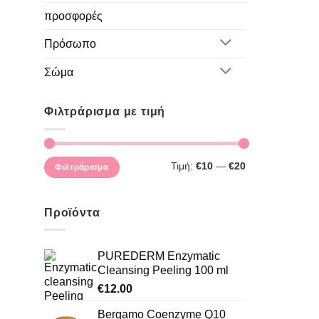
προσφορές
Πρόσωπο
Σώμα
Φιλτράρισμα με τιμή
Ελάχιστη
Μέγιστη
Τιμή:
€10
—
€20
Φιλτράρισμα
τιμή
τιμή
Προϊόντα
PUREDERM Enzymatic
Cleansing Peeling 100 ml
€
12.00
Bergamo Coenzyme Q10