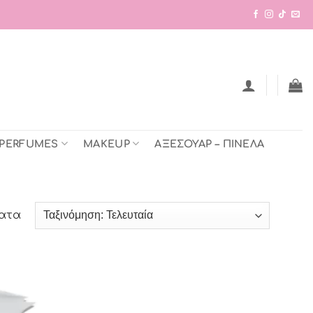
 PERFUMES
MAKEUP
ΑΞΕΣΟΥΑΡ – ΠΙΝΕΛΑ
Sorted
ματα
by
latest