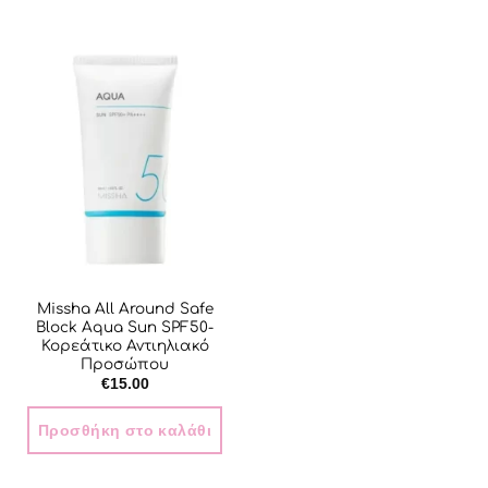
το
προϊόν
έχει
πολλαπλές
παραλλαγές.
Οι
επιλογές
μπορούν
να
επιλεγούν
στη
σελίδα
του
Missha All Around Safe
προϊόντος
Block Aqua Sun SPF50-
Κορεάτικο Αντιηλιακό
Προσώπου
€
15.00
Προσθήκη στο καλάθι