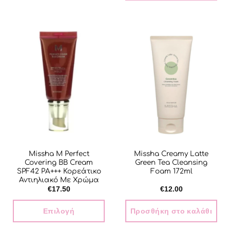
Αυτό
το
προϊόν
έχει
πολλαπλές
παραλλαγές.
Οι
επιλογές
μπορούν
να
επιλεγούν
στη
σελίδα
του
Missha M Perfect
Missha Creamy Latte
προϊόντος
Covering BB Cream
Green Tea Cleansing
SPF42 PA+++ Κορεάτικο
Foam 172ml
Αντιηλιακό Με Χρώμα
€
17.50
€
12.00
Επιλογή
Προσθήκη στο καλάθι
Αυτό