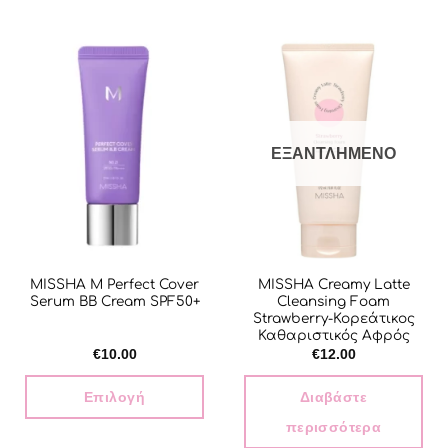
το
προϊόν
έχει
πολλαπλές
παραλλαγές.
Οι
επιλογές
ΕΞΑΝΤΛΗΜΈΝΟ
μπορούν
να
επιλεγούν
στη
σελίδα
του
MISSHA M Perfect Cover
MISSHA Creamy Latte
προϊόντος
Serum BB Cream SPF50+
Cleansing Foam
Strawberry-Κορεάτικος
Καθαριστικός Αφρός
€
10.00
€
12.00
Επιλογή
Διαβάστε
περισσότερα