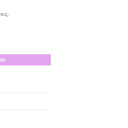
εις.
 Palette 15.6gr ποσότητα
άθι