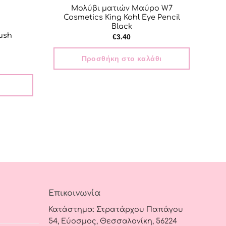
Μολύβι ματιών Μαύρο W7
Cosmetics King Kohl Eye Pencil
Black
ush
€
3.40
Προσθήκη στο καλάθι
e
ge:
00
ough
50
ς.
Επικοινωνία
Κατάστημα: Στρατάρχου Παπάγου
54, Εύοσμος, Θεσσαλονίκη, 56224