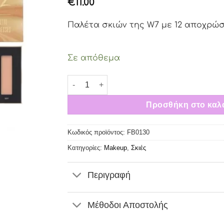
€
11.00
Παλέτα σκιών της W7 με 12 αποχρώσ
Σε απόθεμα
Παλέτα Σκιών W7 Buff Take 2 Pressed Pigment
Προσθήκη στο καλ
Κωδικός προϊόντος:
FB0130
Κατηγορίες:
Makeup
,
Σκιές
Περιγραφή
Μέθοδοι Αποστολής