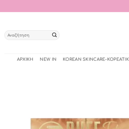
Μετάβαση
στο
περιεχόμενο
Αναζήτηση
για:
ΑΡΧΙΚΗ
NEW IN
KOREAN SKINCARE-ΚΟΡΕΑΤΙΚ