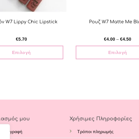
ν W7 Lippy Chic Lipstick
Ρουζ W7 Matte Me Bl
Pric
€
5.70
€
4.00
–
€
4.50
ran
€4.
thr
Επιλογή
Επιλογή
€4.
Αυτό
Αυτό
το
το
προϊόν
προϊόν
έχει
έχει
πολλαπλές
πολλαπλές
παραλλαγές.
παραλλαγέ
Οι
Οι
επιλογές
επιλογές
ιασμός μου
Χρήσιμες Πληροφορίες
μπορούν
μπορούν
να
να
 - Εγγραφή
Τρόποι πληρωμής
επιλεγούν
επιλεγούν