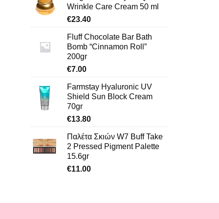
Wrinkle Care Cream 50 ml
€
23.40
Fluff Chocolate Bar Bath
Bomb “Cinnamon Roll”
200gr
€
7.00
Farmstay Hyaluronic UV
Shield Sun Block Cream
70gr
€
13.80
Παλέτα Σκιών W7 Buff Take
2 Pressed Pigment Palette
15.6gr
€
11.00