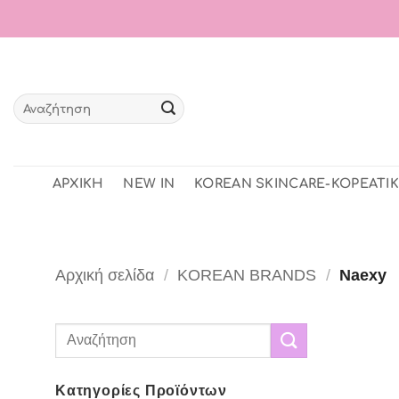
Μετάβαση
στο
περιεχόμενο
Αναζήτηση
για:
ΑΡΧΙΚΗ
NEW IN
KOREAN SKINCARE-ΚΟΡΕΑΤΙΚ
Αρχική σελίδα
/
KOREAN BRANDS
/
Naexy
Αναζήτηση
για:
Κατηγορίες Προϊόντων