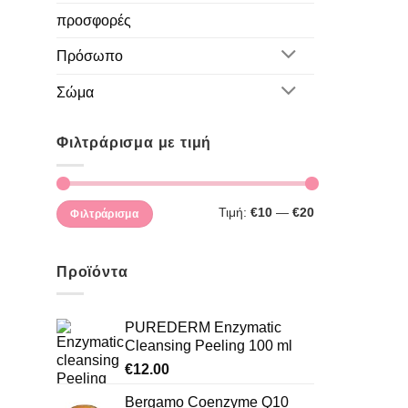
προσφορές
Πρόσωπο
Σώμα
Φιλτράρισμα με τιμή
Ελάχιστη
Μέγιστη
Τιμή:
€10
—
€20
Φιλτράρισμα
τιμή
τιμή
Προϊόντα
PUREDERM Enzymatic
Cleansing Peeling 100 ml
€
12.00
Bergamo Coenzyme Q10