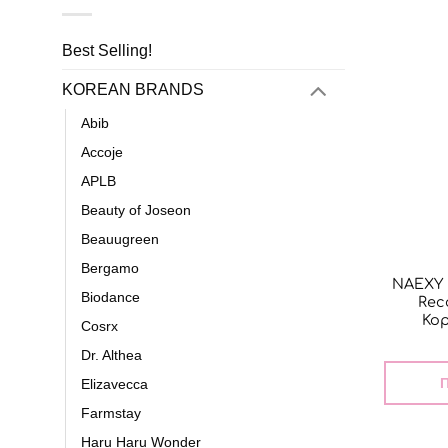
Best Selling!
KOREAN BRANDS
Abib
Accoje
APLB
Beauty of Joseon
Beauugreen
Bergamo
NAEXY
Biodance
Rec
Κο
Cosrx
Dr. Althea
Π
Elizavecca
Farmstay
Haru Haru Wonder