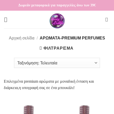
Μετάβαση
Δωρεάν μεταφορικά για παραγγελίες άνω των 39€
στο
περιεχόμενο
Αρχική σελίδα
/
ΑΡΩΜΑΤΑ-PREMIUM PERFUMES
ΦΙΛΤΡΆΡΙΣΜΑ
Επιλεγμένα premium αρώματα με μοναδική ένταση και
διάρκεια,η υπογραφή σας σε ένα μπουκάλι!