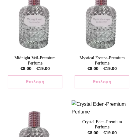
Midnight Veil-Premium
Mystical Escape-Premium
Perfume
Perfume
Price
Price
€
8.00
–
€
19.00
€
8.00
–
€
19.00
range:
range:
€8.00
€8.00
through
through
Επιλογή
Επιλογή
€19.00
€19.00
Αυτό
Αυτό
το
το
προϊόν
προϊόν
έχει
έχει
πολλαπλές
πολλαπλές
Crystal Eden-Premium
παραλλαγές.
παραλλαγές.
Perfume
Οι
Οι
Price
€
8.00
–
€
19.00
επιλογές
επιλογές
range: