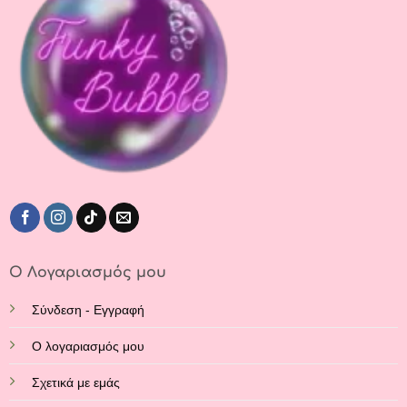
μπορούν
να
επιλεγούν
στη
σελίδα
του
προϊόντος
Ο Λογαριασμός μου
Σύνδεση - Εγγραφή
Ο λογαριασμός μου
Σχετικά με εμάς