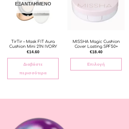
ΕΞΑΝΤΛΗΜΈΝΟ
TirTir – Mask FIT Aura
MISSHA Magic Cushion
Cushion Mini 21N IVORY
Cover Lasting SPF50+
€
14.60
€
18.40
Διαβάστε
Επιλογή
περισσότερα
Αυτό
το
προϊόν
έχει
πολλαπλές
παραλλαγές.
Οι
επιλογές